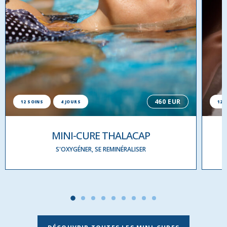
460 EUR
12 SOINS
4 JOURS
12 
MINI-CURE THALACAP
S'OXYGÉNER, SE REMINÉRALISER