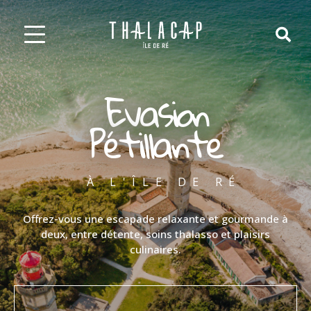
Evasion
Pétillante
À L'ÎLE DE RÉ
Offrez-vous une escapade relaxante et gourmande à
deux, entre détente, soins thalasso et plaisirs
culinaires.