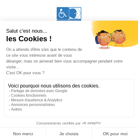
Accessibilité aux personnes en situation de handicap
Vous êtes à Thalacap Les Saintes-Maries-de-la-Mer
•
Se rendre à Thalacap Île de Ré
Accueil
Thalasso
Hôtel
Restaurant
Bar lounge
Séminaires et Groupes
Philosophie
Découvertes
Idées cadeaux
News et Offres spéciales
Contact et accès
© Thalacap
Brochure
Réussir son séjour
FAQ
Espace presse
CGV
Mentions légales
RGPD et Cookies
Plan du site
Création Caconcept