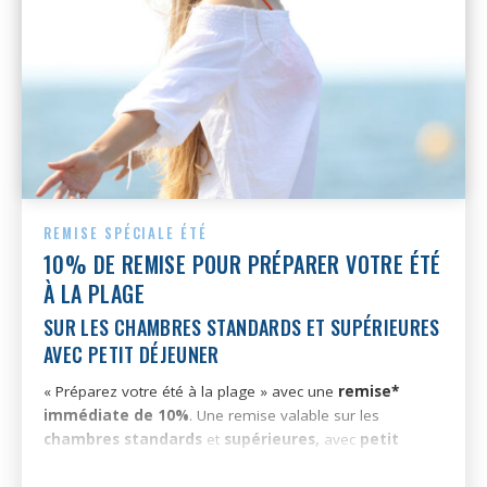
REMISE SPÉCIALE ÉTÉ
10% DE REMISE POUR PRÉPARER VOTRE ÉTÉ
À LA PLAGE
SUR LES CHAMBRES STANDARDS ET SUPÉRIEURES
AVEC PETIT DÉJEUNER
« Préparez votre été à la plage » avec une
remise*
immédiate de 10%
.
Une remise valable sur les
chambres standards
et
supérieures,
avec
petit
déjeuner
, durant les mois de
juillet
et
août
, pour les