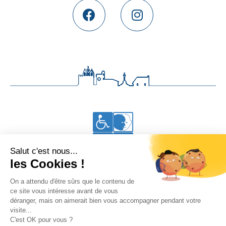
Accessibilité aux personnes en situation de handicap
Vous êtes à Thalacap Les Saintes-Maries-de-la-Mer
•
Se rendre à Thalacap Île de Ré
Accueil
Thalasso
Hôtel
Restaurant
Bar lounge