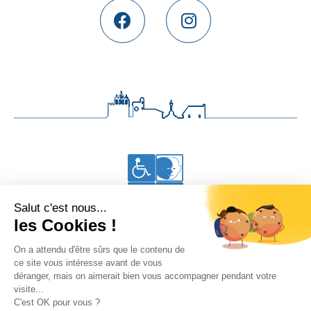
Accessibilité aux personnes en situation de handicap
Vous êtes à Thalacap Les Saintes-Maries-de-la-Mer
•
Se rendre à Thalacap Île de Ré
Accueil
Thalasso
Hôtel
Restaurant
Bar lounge