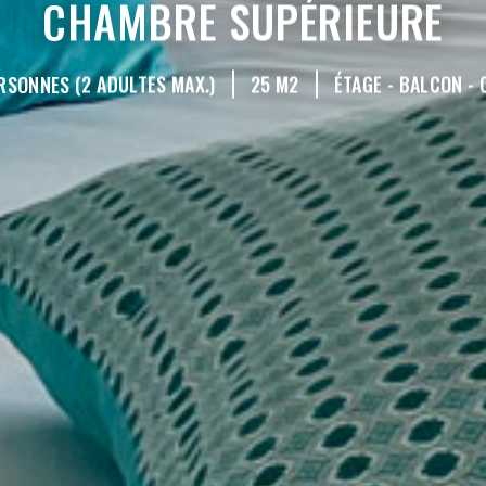
CHAMBRE SUPÉRIEURE
RSONNES (2 ADULTES MAX.)
25 M2
ÉTAGE - BALCON - 