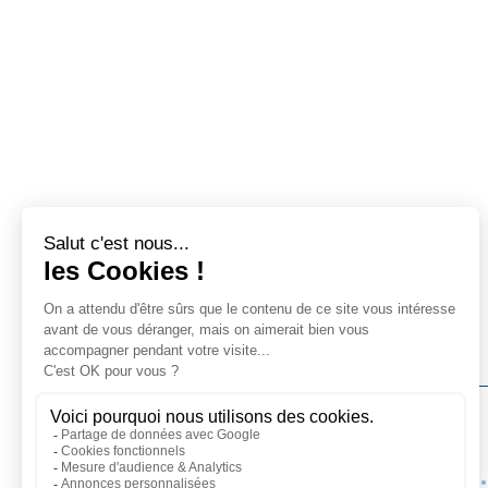
Vous êtes à Thalacap Île de Ré
•