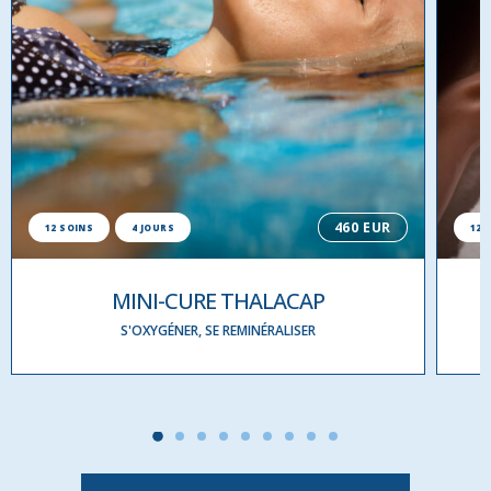
460 EUR
12 SOINS
4 JOURS
12 
MINI-CURE THALACAP
S'OXYGÉNER, SE REMINÉRALISER