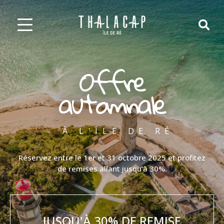
Offre
automnale
À L'ÎLE DE RÉ
Réservez entre le 1er et 31 octobre 2025 et profitez
de remises allant jusqu’à 30%.
JUSQU'À 30% DE REMISE